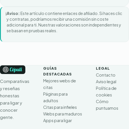
ℹ️
Aviso:
Este artículo contiene enlaces de afiliado. Si haces clic
y contratas, podríamos recibir una comisión sin coste
adicional para ti. Nuestras valoraciones son independientes y
se basan en pruebas reales.
GUÍAS
LEGAL
DESTACADAS
Contacto
Mejores webs de
Comparativas
Aviso legal
citas
y reseñas
Política de
Páginas para
cookies
honestas
adultos
Cómo
para ligar y
Citas para infieles
puntuamos
conocer
Webs para maduros
gente.
Apps para ligar